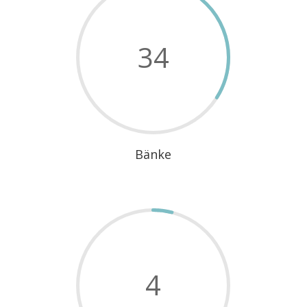
34
Bänke
4