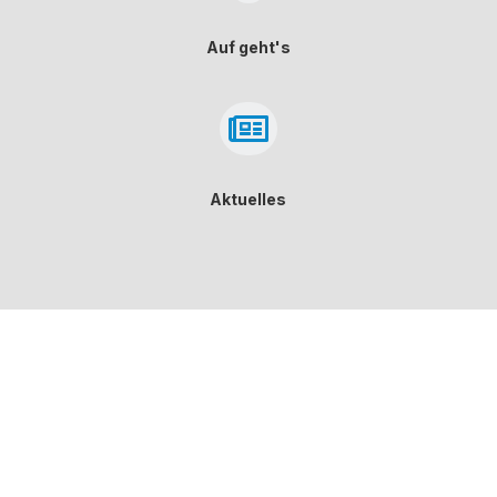
Auf geht's

Aktuelles