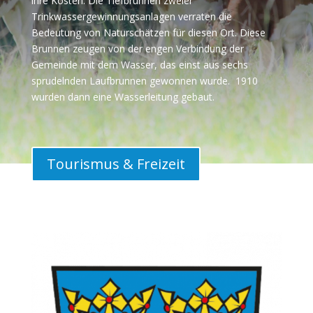
ihre Kosten. Die Tiefbrunnen zweier
Trinkwassergewinnungsanlagen verraten die
Bedeutung von Naturschätzen für diesen Ort.
Diese
Brunnen zeugen von der engen Verbindung der
Gemeinde mit dem Wasser, das einst aus sechs
sprudelnden Laufbrunnen gewonnen wurde. 1910
wurden dann eine Wasserleitung gebaut.
Tourismus & Freizeit
r laden Sie auch herzlich zu einem Besuch
 unteren Aartal und dem Einrich ein.