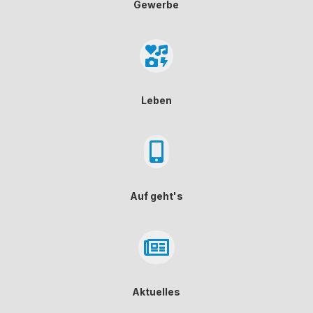
Gewerbe

Leben

Auf geht's

Aktuelles