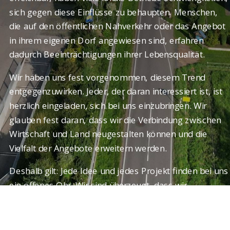
sich gegen diese Einflüsse zu behaupten. Menschen,
die auf den öffentlichen Nahverkehr oder das Angebot
in ihrem eigenen Dorf angewiesen sind, erfahren
dadurch Beeinträchtigungen ihrer Lebensqualität.
Wir haben uns fest vorgenommen, diesem Trend
entgegenzuwirken. Jeder, der daran interessiert ist, ist
herzlich eingeladen, sich bei uns einzubringen. Wir
glauben fest daran, dass wir die Verbindung zwischen
Wirtschaft und Land neugestalten können und die
Vielfalt der Angebote erweitern werden.
Deshalb gilt: Jede Idee und jedes Projekt finden bei uns
ein offenes Ohr. Wir sind überzeugt, dass wir
gemeinsam das Gewerbe und die Lebensqualität in
unserer Gemeinde stärken können. Machen Sie mit –
Ihre Begeisterung und Kreativität sind bei uns gefragt!